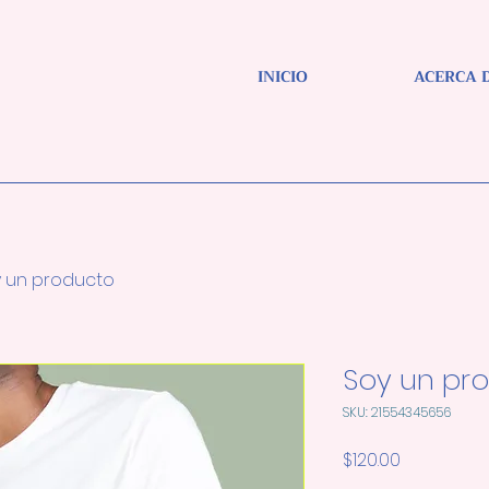
INICIO
ACERCA 
 un producto
Soy un pr
SKU: 21554345656
Precio
$120.00